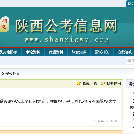
访
及其他招考
申论资料
行测资料
综合知识
面试相关
在线咨询
>
延安公务员
收藏问题
我要提问
考
退役后报名非全日制大专，并取得证书，可以报考河南退役大学
位
2025-07-10 11:15