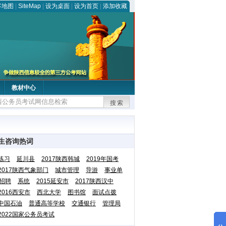
客地图
|
SiteMap
|
设为桌面
|
设为首页
|
添加收藏
教材中心
搜索
生咨询热词
练习
延川县
2017陕西韩城
2019年国考
2017陕西气象部门
城市管理
导游
事业单
招聘
系统
2015延安市
2017陕西汉中
2016西安市
西北大学
图书馆
面试点拨
中国石油
普通高等学校
交通银行
管理局
2022国家公务员考试