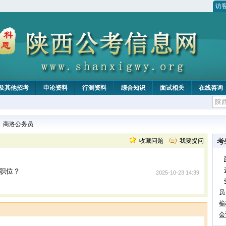
访
及其他招考
申论资料
行测资料
综合知识
面试相关
在线咨询
>
商洛公务员
收藏问题
我要提问
考
职位？
2025-10-23 14:39
员
榆
会