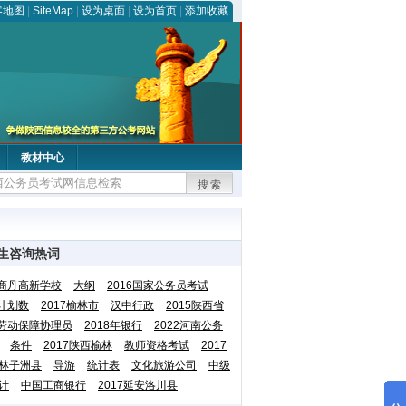
客地图
|
SiteMap
|
设为桌面
|
设为首页
|
添加收藏
教材中心
搜索
生咨询热词
商丹高新学校
大纲
2016国家公务员考试
计划数
2017榆林市
汉中行政
2015陕西省
劳动保障协理员
2018年银行
2022河南公务
条件
2017陕西榆林
教师资格考试
2017
林子洲县
导游
统计表
文化旅游公司
中级
计
中国工商银行
2017延安洛川县