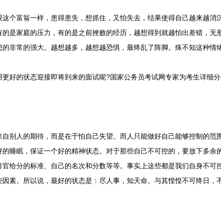
个富翁一样，患得患失，想抓住，又怕失去，结果使得自己越来越消沉
有的是家庭的压力，有的是之前挫败的经历，越想得到就越怕出差错，无
想的非常的强大。越想越多，越想越恐惧，最终乱了阵脚。殊不知这种情
好的状态迎接即将到来的面试呢?国家公务员考试网专家为考生详细分
别人的期待，而是在于怕自己失望。而人只能做好自己能够控制的范围
好的睡眠，保证一个好的精神状态。对于那些自己不可控的，要放下多余
考官给分的标准、自己的名次和分数等等。事实上这些都是我们自身不可
些因素。所以说，最好的状态是：尽人事，知天命。与其惶惶不可终日，