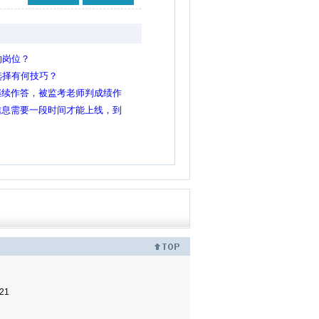
的岗位？
选择有何技巧？
继续作答，被监考老师判成绩作
位考试吗
信息需要一段时间才能上线，到
响报名吗？
21