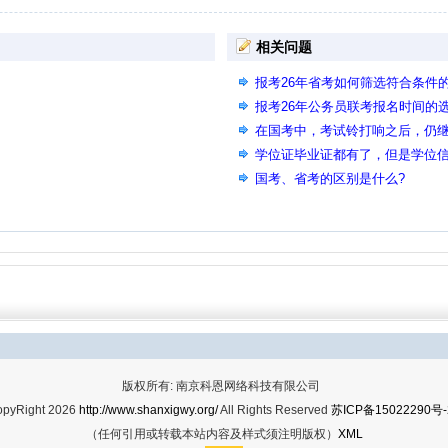
相关问题
报考26年省考如何筛选符合条件
报考26年公务员联考报名时间的
在国考中，考试铃打响之后，仍
废，会影响后面的省考和事业单
学位证毕业证都有了，但是学位
时候报名时学位证还没更新会影
国考、省考的区别是什么?
版权所有: 南京科恩网络科技有限公司
opyRight 2026
http://www.shanxigwy.org/
All Rights Reserved
苏ICP备15022290号-
（任何引用或转载本站内容及样式须注明版权）
XML