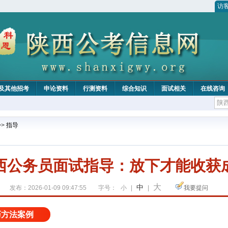
访
及其他招考
申论资料
行测资料
综合知识
面试相关
在线咨询
>>
指导
西公务员面试指导：放下才能收获
大
中
发布：2026-01-09 09:47:55
字号：
小
|
|
我要提问
巧方法案例