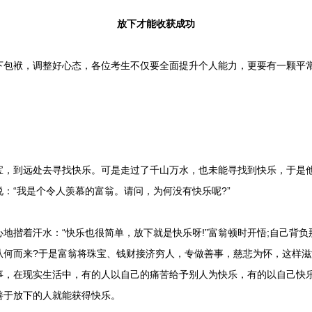
放下才能收获成功
袱，调整好心态，各位考生不仅要全面提升个人能力，更要有一颗平常
到远处去寻找快乐。可是走过了千山万水，也未能寻找到快乐，于是他
：“我是个令人羡慕的富翁。请问，为何没有快乐呢?”
揩着汗水：“快乐也很简单，放下就是快乐呀!”富翁顿时开悟;自己背负
从何而来?于是富翁将珠宝、钱财接济穷人，专做善事，慈悲为怀，这样
事，在现实生活中，有的人以自己的痛苦给予别人为快乐，有的以自己快
善于放下的人就能获得快乐。