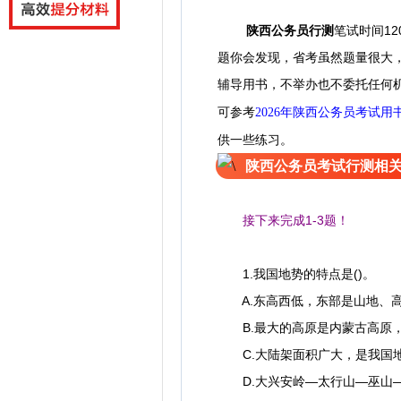
陕西公务员
行测
笔试
时间1
题
你
会发现，省考虽然题量很大
辅导用书，不举办也不委托任何
可参考
2026年陕西公务员考试用
供一些练习。
陕西公务员考试行测相
接下来完成1-3题！
1.我国地势的特点是()。
A.东高西低，东部是山地、高
B.最大的高原是内蒙古高原，
C.大陆架面积广大，是我国
D.大兴安岭—太行山—巫山—