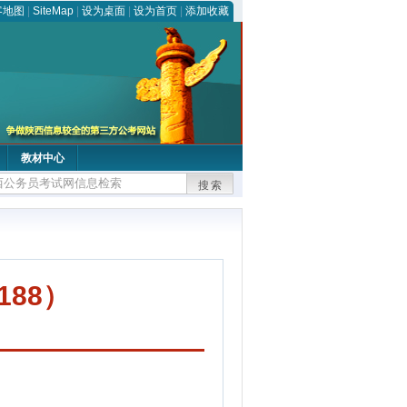
客地图
|
SiteMap
|
设为桌面
|
设为首页
|
添加收藏
教材中心
搜索
188）