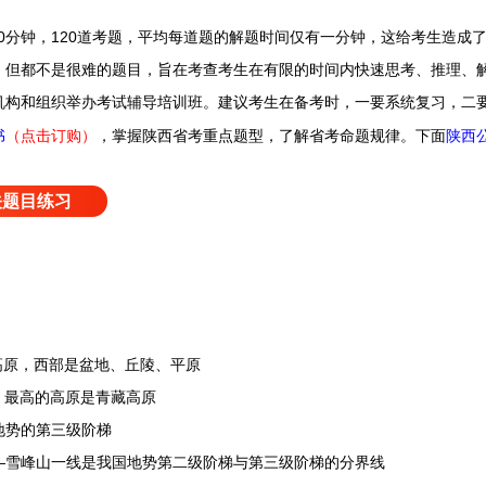
20分钟，120道考题，平均每道题的解题时间仅有一分钟，这给考生造成
，但都不是很难的题目，旨在考查考生在有限的时间内快速思考、推理、
机构和组织举办考试辅导培训班。
建议考生在备考时，一要系统复习，二
掌握陕西省考重点题型，了解省考命题规律。
下面
陕西
书
（点击订购）
，
关题目练习
原，西部是盆地、丘陵、平原
最高的高原是青藏高原
地势的第三级阶梯
雪峰山一线是我国地势第二级阶梯与第三级阶梯的分界线