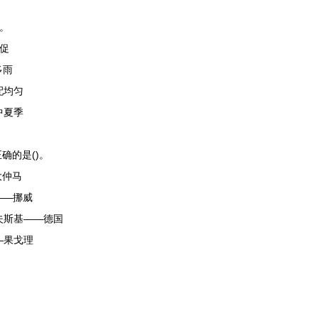
。
促
多雨
配均匀
中夏季
确的是()。
大仲马
——挪威
夫斯基——德国
—果戈理