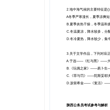
2.地中海气候的主要特征是()
A冬季严寒漫长，夏季凉爽短
B.夏季炎热干燥，冬季温和
C.冬温夏凉，降水较多，分
D.冬冷夏热，降水较少，集
3.关于文学作品，下列对应正
A.于连——《红与黑》——
B.《玩偶之家》——易卜生
C.《罪与罚》——陀斯妥耶
D.泼留希金——《复活》—
陕西公务员考试参考与解析