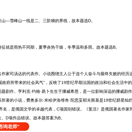
山—雪峰山一线是二、三阶梯的界线，故本题选D。
就是雨热不同期，夏季炎热干燥，冬季温和多雨。故本题选B。
家司汤达的代表作。小说围绕主人公于连个人奋斗与最终失败的经历这一
届政府所带来的社会风气”，反映了19世纪早期法国的政治和社会生活中
问题剧作。亨利克·约翰·易卜生生于挪威希恩，是一位影响深远的挪威剧作
所著的小说，费奥多尔·米哈伊洛维奇·陀思妥耶夫斯基是19世纪群星灿
齐名，是俄国文学的卓越代表，C项国别错误。《复活》是俄国著名作家
公。D项作品错误。故本题答案为B。
咨询老师”