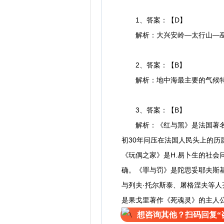
1、答案：【D】
解析：大兴安岭—太行山—巫
2、答案：【B】
解析：地中海最主要的气候特征
3、答案：【B】
解析：《红与黑》是法国著名作
初30年问压在法国人民头上的历
《玩偶之家》是H.易卜生的社会
确。《罪与罚》是陀思妥耶夫斯基
与列夫·托尔斯泰、屠格涅夫等人
是果戈里著作《死魂灵》的主人
想咨询其他？扫码回复“