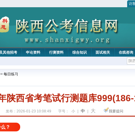
访
及其他招考
申论资料
行测资料
综合知识
面试相关
在线咨询
>>
每日练习
6年陕西省考笔试行测题库999(186-
大
中
发布：2026-01-23 10:08:49
字号：
小
|
|
我要提问
什么？