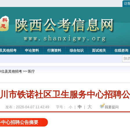
访
及其他招考
申论资料
行测资料
综合知识
面试相关
在线咨询
单位及其他招考
>>
医疗
川市铁诺社区卫生服务中心招聘
大
中
发布：2026-04-07 11:42:49
字号：
小
|
|
我要提问
务中心招聘公告摘要