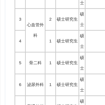
士
硕
3
2
硕士研究生
士
心血管外
科
硕
4
1
硕士研究生
士
硕
5
骨二科
1
硕士研究生
士
硕
6
泌尿外科
1
硕士研究生
士
硕