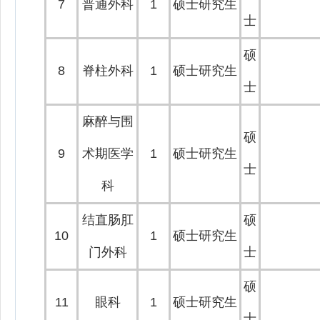
7
普通外科
1
硕士研究生
士
硕
8
脊柱外科
1
硕士研究生
士
麻醉与围
硕
9
术期医学
1
硕士研究生
士
科
结直肠肛
硕
10
1
硕士研究生
门外科
士
硕
11
眼科
1
硕士研究生
士