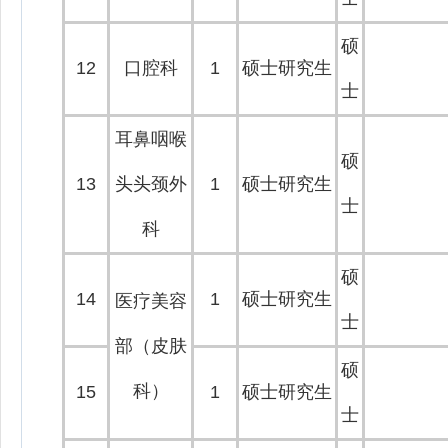
硕
12
口腔科
1
硕士研究生
士
耳鼻咽喉
硕
13
头头颈外
1
硕士研究生
士
科
硕
14
1
硕士研究生
医疗美容
士
部（皮肤
硕
科）
15
1
硕士研究生
士