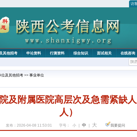
访
及其他招考
申论资料
行测资料
综合知识
面试相关
在线咨询
单位及其他招考
>>
事业单位
院及附属医院高层次及急需紧缺人
人）
大
中
发布：2026-04-08 11:53:01
字号：
小
|
|
我要提问