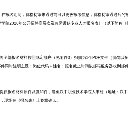
报名期间，资格初审未通过前可以更改报考信息，资格初审通过后的报
学院2026年公开招聘高层次及急需紧缺专业人才报名表》（以下简称
全部报名材料按照既定顺序（见附件3）扫描为1个PDF文件（切勿以
om。文件与邮件同时注明主题：岗位代码＋姓名；报名截止时间以邮箱服务器收
供报名材料原件及复印件，送至汉中职业技术学院人事处（地址：汉中市汉
的，现场在《报名表》上签章确认。