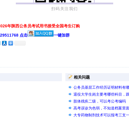
扫码关注我们
026年陕西公务员考试用书接受全国考生订购
511768 点击
一键加群
相关问题
公务员基层工作经历证明材料有
退役大学生岗主要考哪些科目，
肢体残疾二级，可以考公考编吗
高考误诊为色弱，不知道档案里
试有影响吗，我现在去医院检查
大专药物制剂技术可以报考三支一
申请复查，主要是体检那天我眼