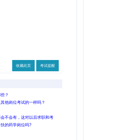
收藏此页
考试提醒
哪些？
跟其他岗位考试的一样吗？
面会不会有，这对以后求职和考
不是色弱，当时高中不懂就没去
扶的药学岗位吗?
镜掉了看不清楚！