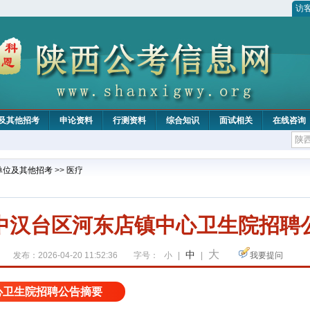
访
及其他招考
申论资料
行测资料
综合知识
面试相关
在线咨询
单位及其他招考
>>
医疗
中汉台区河东店镇中心卫生院招聘
大
中
发布：2026-04-20 11:52:36
字号：
小
|
|
我要提问
心卫生院招聘公告摘要