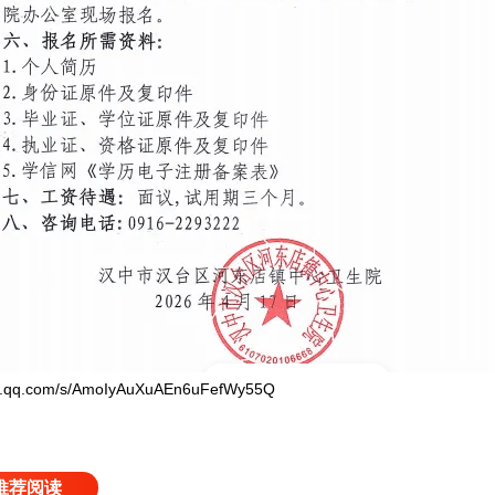
q.com/s/AmoIyAuXuAEn6uFefWy55Q
推荐阅读