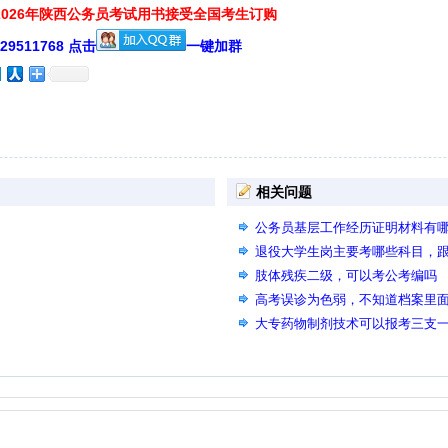
026年陕西公务员考试用书接受全国考生订购
511768 点击
一键加群
相关问题
公务员基层工作经历证明材料有
退役大学生岗主要考哪些科目，
肢体残疾二级，可以考公考编吗
高考误诊为色弱，不知道档案里
试有影响吗，我现在去医院检查
大专药物制剂技术可以报考三支一
申请复查，主要是体检那天我眼