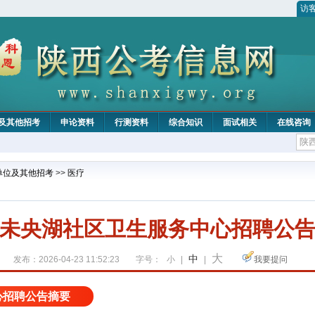
访
及其他招考
申论资料
行测资料
综合知识
面试相关
在线咨询
单位及其他招考
>>
医疗
未央湖社区卫生服务中心招聘公
大
中
发布：2026-04-23 11:52:23
字号：
小
|
|
我要提问
心招聘公告摘要