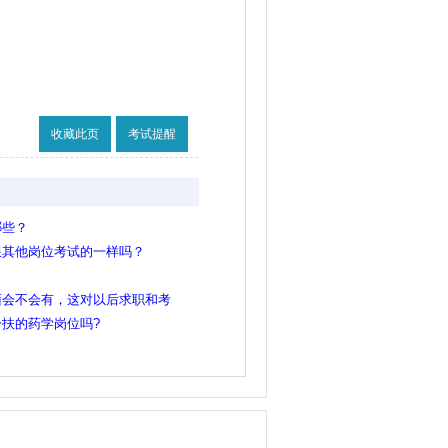
收藏此页
考试提醒
哪些？
跟其他岗位考试的一样吗？
面会不会有，这对以后求职和考
不是色弱，当时高中不懂就没去
扶的药学岗位吗?
镜掉了看不清楚！