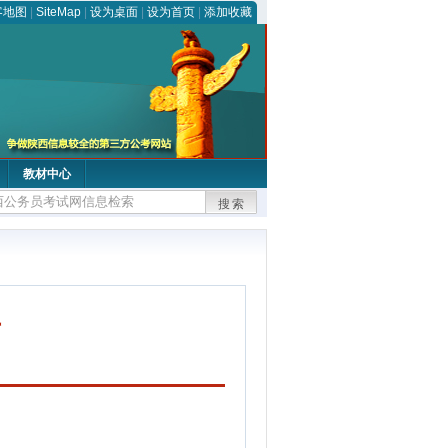
客地图
|
SiteMap
|
设为桌面
|
设为首页
|
添加收藏
教材中心
搜索
告