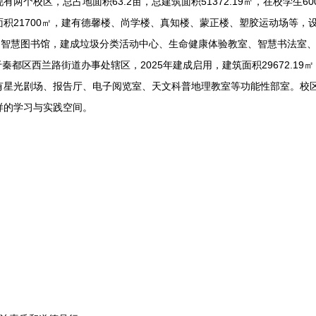
两个校区，总占地面积63.2亩，总建筑面积51372.19㎡，在校学生6
积21700㎡，建有德馨楼、尚学楼、真知楼、蒙正楼、塑胶运动场等，设
、智慧图书馆，建成垃圾分类活动中心、生命健康体验教室、智慧书法室、
秦都区西兰路街道办事处辖区，2025年建成启用，建筑面积29672.1
有星光剧场、报告厅、电子阅览室、天文科普地理教室等功能性部室。校
样的学习与实践空间。