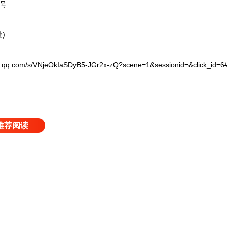
号
)
om/s/VNjeOkIaSDyB5-JGr2x-zQ?scene=1&sessionid=&click_id=6#w
推荐阅读