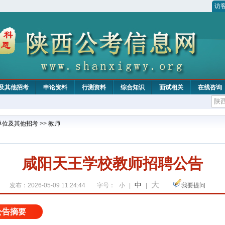
访
及其他招考
申论资料
行测资料
综合知识
面试相关
在线咨询
单位及其他招考
>>
教师
咸阳天王学校教师招聘公告
大
中
发布：2026-05-09 11:24:44
字号：
小
|
|
我要提问
公告摘要