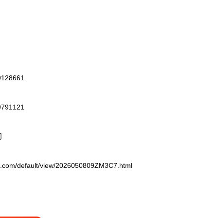
128661
791121
司
/default/view/2026050809ZM3C7.html