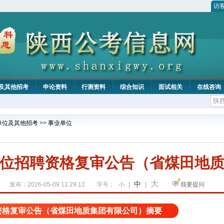
访
及其他招考
申论资料
行测资料
综合知识
面试相关
在线咨询
单位及其他招考
>>
事业单位
位招聘资格复审公告（省煤田地
大
中
发布：2026-05-09 11:29:12
字号：
小
|
|
我要提问
资格复审公告（省煤田地质集团有限公司）摘要