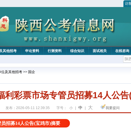
访
及其他招考
申论资料
行测资料
综合知识
面试相关
在线咨询
单位及其他招考
>>
国企
福利彩票市场专管员招募14人公告(
大
中
发布：2026-05-11 12:39:35
字号：
小
|
|
我要提问
员招募14人公告(宝鸡市)摘要