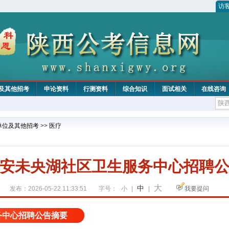
访
及其他招考
申论资料
行测资料
综合知识
面试相关
在线咨询
单位及其他招考
>>
医疗
安未央湖社区卫生服务中心招聘
大
中
发布：2026-05-22 11:33:51
字号：
小
|
|
我要提问
务中心招聘公告摘要