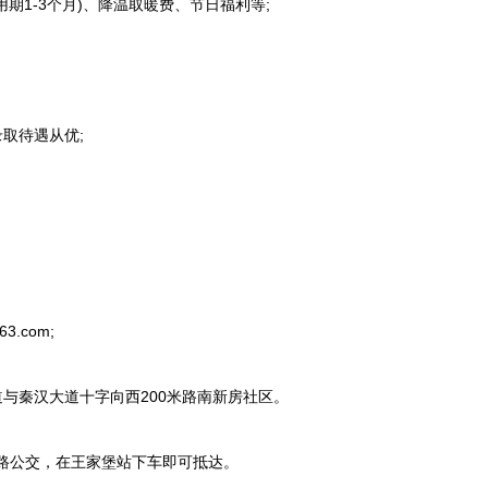
期1-3个月)、降温取暖费、节日福利等;
取待遇从优;
.com;
与秦汉大道十字向西200米路南新房社区。
3路公交，在王家堡站下车即可抵达。