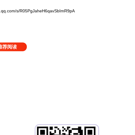
q.com/s/R05PgJaheH6qavSbImR9pA
推荐阅读