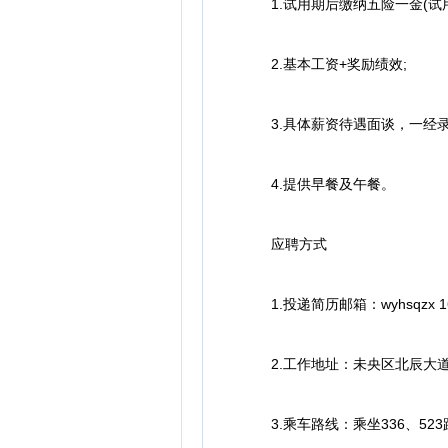
1.试用期后缴纳五险一金(试用
2.基本工资+奖励绩效;
3.具体薪资待遇面谈，一经录
4.提供早餐及午餐。
应聘方式
1.投递简历邮箱：wyhsqzx 163
2.工作地址：未央区北辰大道
3.乘车路线：乘坐336、52