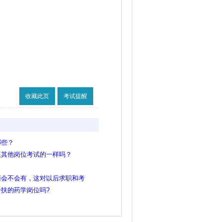
收藏此页
考试提醒
哪些？
跟其他岗位考试的一样吗？
面会不会有，这对以后求职和考
不是色弱，当时高中不懂就没去
扶的药学岗位吗?
镜掉了看不清楚！