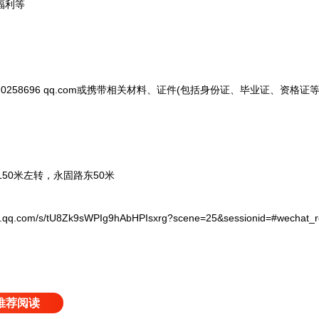
福利等
58696 qq.com或携带相关材料、证件(包括身份证、毕业证、资格证等
0米左转，永固路东50米
com/s/tU8Zk9sWPIg9hAbHPIsxrg?scene=25&sessionid=#wechat_re
推荐阅读