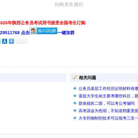
扫码关注我们
026年陕西公务员考试用书接受全国考生订购
511768 点击
一键加群
相关问题
公务员基层工作经历证明材料有
退役大学生岗主要考哪些科目，
肢体残疾二级，可以考公考编吗
高考误诊为色弱，不知道档案里
试有影响吗，我现在去医院检查
大专药物制剂技术可以报考三支一
申请复查，主要是体检那天我眼