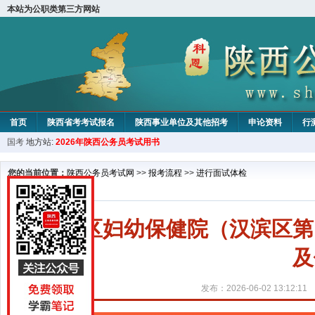
本站为公职类第三方网站
首页
陕西省考考试报名
陕西事业单位及其他招考
申论资料
行
国考
地方站:
2026年陕西公务员考试用书
您的当前位置：
陕西公务员考试网
>>
报考流程
>>
进行面试体检
汉滨区妇幼保健院（汉滨区第
及
发布：2026-06-02 13:12:11