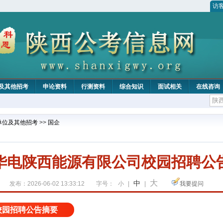
访
及其他招考
申论资料
行测资料
综合知识
面试相关
在线咨询
单位及其他招考
>>
国企
华电陕西能源有限公司校园招聘公
大
中
发布：2026-06-02 13:33:12
字号：
小
|
|
我要提问
校园招聘公告摘要