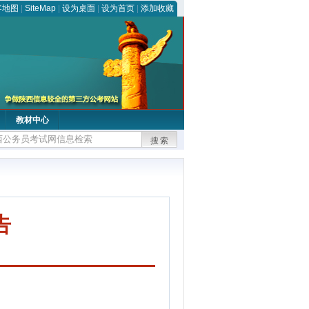
客地图
|
SiteMap
|
设为桌面
|
设为首页
|
添加收藏
教材中心
搜索
告