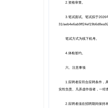
2.资格审查。
3.笔试面试。笔试拟于2026年6月中旬统
31/aeb4e6ab9ff24ef19b6d8ea9
笔试方式为线下机考。
4.体检签约。
六、注意事项
1.应聘者应符合应聘条件，具
实性负责。凡弄虚作假者，一经
2.应聘者须在招聘期间保持本