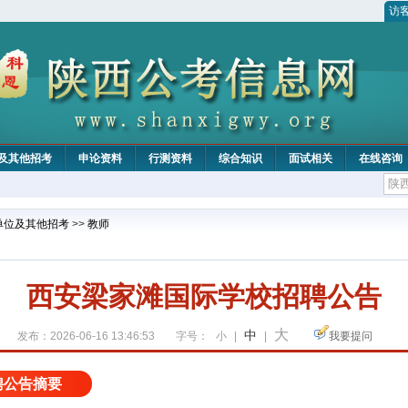
访
及其他招考
申论资料
行测资料
综合知识
面试相关
在线咨询
单位及其他招考
>>
教师
西安梁家滩国际学校招聘公告
大
中
发布：2026-06-16 13:46:53
字号：
小
|
|
我要提问
聘公告摘要