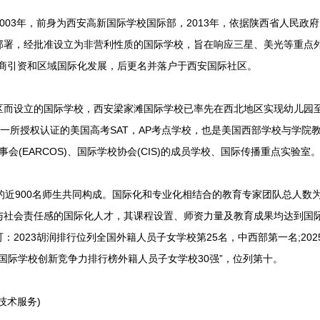
03年，前身为西安高新国际学校国际部，2013年，依据陕西省人民政
部署，经批准设立为非营利性质的国际学校，旨在响应三星、美光等重点外
招商引资和区域国际化发展，后更名并落户于西安国际社区。
设立的国际学校，西安梁家滩国际学校已率先在西北地区实现幼儿园至
第一所授权认证的美国高考SAT，AP考点学校，也是美国西部学校与学院教
理事会(EARCOS)、国际学校协会(CIS)的成员学校、国际传播重点实验室
近900名师生共同构成。国际化和专业化相结合的教育专家团队总人数为
与社会责任感的国际化人才，其课程设置、师资力量及教育成果均达到国
2023胡润排行位列全国外籍人员子女学校第25名，中西部第一名;202
领中国国际学校创新竞争力排行榜外籍人员子女学校30强”，位列第十。
术服务)