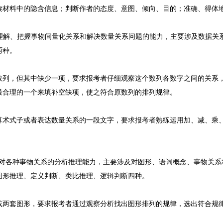
读材料中的隐含信息；判断作者的态度、意图、倾向、目的；准确、得体
理解、把握事物间量化关系和解决数量关系问题的能力，主要涉及数据关
两种。
，但其中缺少一项，要求报考者仔细观察这个数列各数字之间的关系，
最合理的一个来填补空缺项，使之符合原数列的排列规律。
式子或者表达数量关系的一段文字，要求报考者熟练运用加、减、乘、
对各种事物关系的分析推理能力，主要涉及对图形、语词概念、事物关系
图形推理、定义判断、类比推理、逻辑判断四种。
套图形，要求报考者通过观察分析找出图形排列的规律，选出符合规