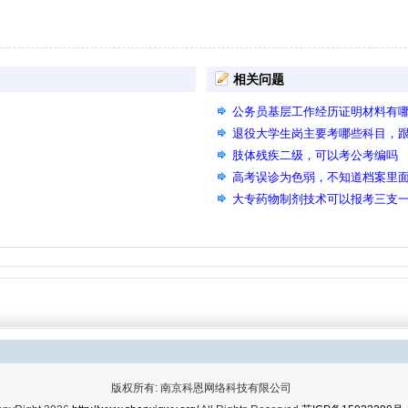
相关问题
公务员基层工作经历证明材料有
退役大学生岗主要考哪些科目，
肢体残疾二级，可以考公考编吗
高考误诊为色弱，不知道档案里
试有影响吗，我现在去医院检查
大专药物制剂技术可以报考三支一
申请复查，主要是体检那天我眼
版权所有: 南京科恩网络科技有限公司