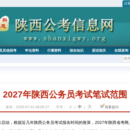
访
及其他招考
申论资料
行测资料
综合知识
面试相关
在线咨询
2027年陕西公务员考试笔试范围
大
中
发布：2026-07-01 08:06:27
字号：
小
|
|
我要提问
根据近几年陕西公务员考试报名时间的推算，
2027年
陕西
省考网
未启动，