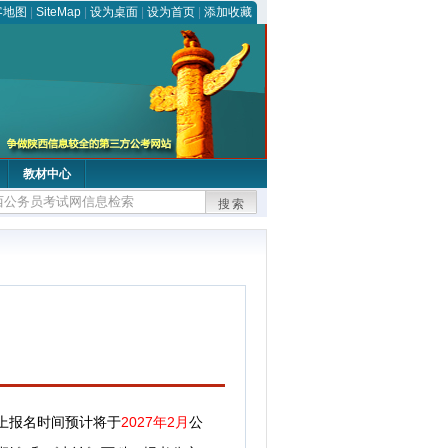
客地图
|
SiteMap
|
设为桌面
|
设为首页
|
添加收藏
教材中心
搜索
上报名时间预计将于
2027年2月
公