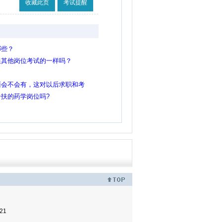
收藏此页
考试提醒
哪些？
跟其他岗位考试的一样吗？
面会不会有，这对以后求职和考
不是色弱，当时高中不懂就没去
扶的药学岗位吗?
镜掉了看不清楚！
21