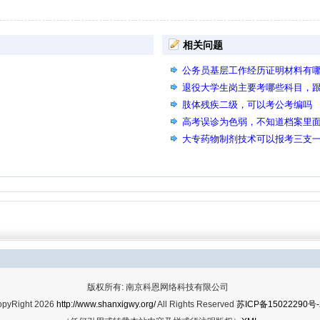
相关问题
公务员基层工作经历证明材料有
退役大学生岗主要考哪些科目，
肢体残疾二级，可以考公考编吗
高考误诊为色弱，不知道档案里
试有影响吗，我现在去医院检查
大专药物制剂技术可以报考三支一
申请复查，主要是体检那天我眼
版权所有: 南京科恩网络科技有限公司
opyRight 2026
http://www.shanxigwy.org/
All Rights Reserved
苏ICP备15022290号-