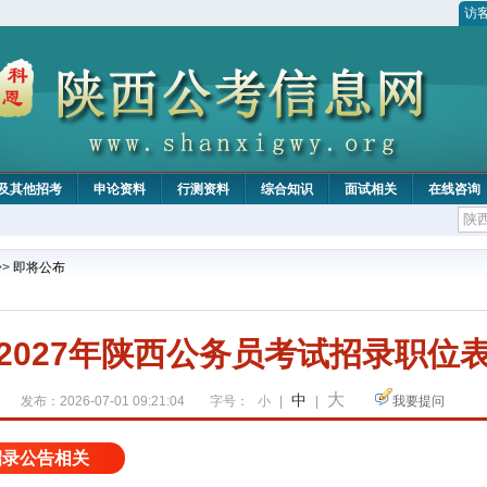
访
及其他招考
申论资料
行测资料
综合知识
面试相关
在线咨询
>>
即将公布
2027年陕西公务员考试招录职位
大
中
发布：2026-07-01 09:21:04
字号：
小
|
|
我要提问
招录公告相关