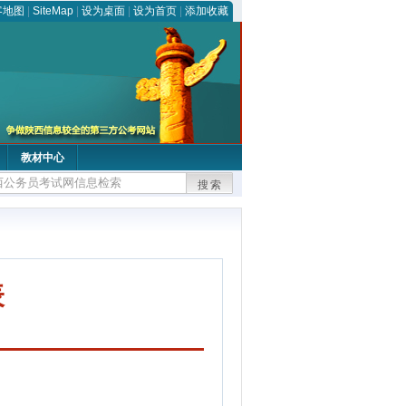
客地图
|
SiteMap
|
设为桌面
|
设为首页
|
添加收藏
教材中心
搜索
表