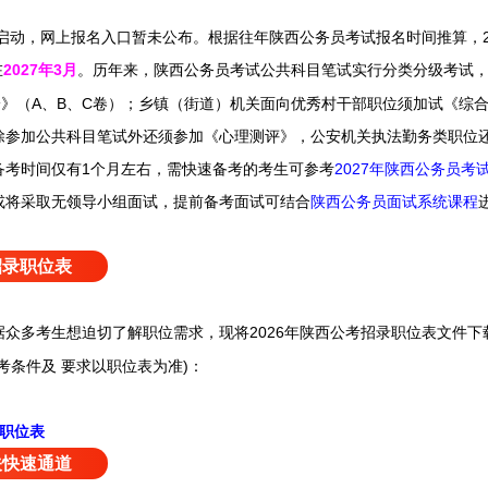
启动，
网上报名入口
暂未
公布。
根据往年陕西公务员考试报名时间推算，2
在
2027年3月
。历年来，陕西公务员考试
公共科目笔试实行分类分级考试
》（A、B、C卷）；乡镇（街道）机关面向优秀村干部职位须加试《综
除参加公共科目笔试外还须参加《心理测评》，
公安机关执法勤务类职位
备考时间仅有1个月左右，需快速备考的考生可参考
2027年陕西公务员考
或将采取无领导小组面试，提前备考面试可结合
陕西公务员面试系统课程
招录职位表
据众多考生想迫切了解职位需求，现将2026年陕西公考招录职位表文件
考条件及 要求以职位表为准)：
试职位表
关快速通道