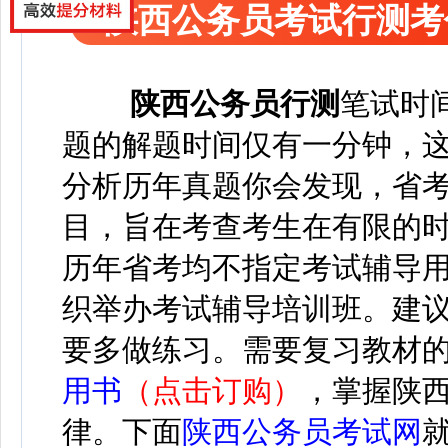
陕西公务员考试行测考
陕西公务员
行测
笔试
时
题的解题时间仅有一分钟，
分析
历年
真题
你
会发现，省
目，旨在考查考生在有限的
历年省考均不指定考试辅导
织举办考试辅导培训班。
建
要多做练习。
需要复习教材
用书
（点击订购）
，
掌握陕
律。
下面
陕西公务员考试网