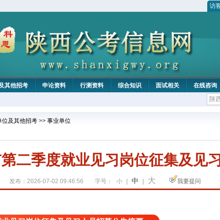
访
及其他招考
申论资料
行测资料
综合知识
面试相关
在线咨询
单位及其他招考
>>
事业单位
安市第二季度就业见习岗位征集及见
大
中
发布：2026-07-02 09:46:56
字号：
小
|
|
我要提问