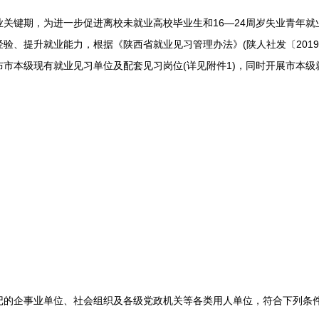
键期，为进一步促进离校未就业高校毕业生和16—24周岁失业青年就
验、提升就业能力，根据《陕西省就业见习管理办法》(陕人社发〔2019
市本级现有就业见习单位及配套见习岗位(详见附件1)，同时开展市本
企事业单位、社会组织及各级党政机关等各类用人单位，符合下列条件