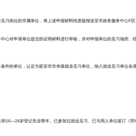
习岗位的市属单位，将上述申报材料纸质版报送至市政务服务中心F区16
中心对申请单位提交的证明材料进行审核，并对申报单位的见习场所、
条件的单位，认定为延安市市本级就业见习单位，纳入就业见习单位名
16—24岁登记失业青年。已参加过就业见习、已与用人单位签订《劳