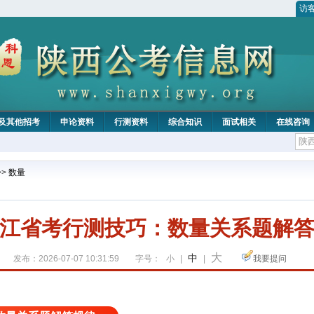
访
及其他招考
申论资料
行测资料
综合知识
面试相关
在线咨询
>>
数量
江省考行测技巧：数量关系题解
大
中
发布：2026-07-07 10:31:59
字号：
小
|
|
我要提问