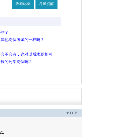
收藏此页
考试提醒
哪些？
跟其他岗位考试的一样吗？
面会不会有，这对以后求职和考
不是色弱，当时高中不懂就没去
扶的药学岗位吗?
镜掉了看不清楚！
21