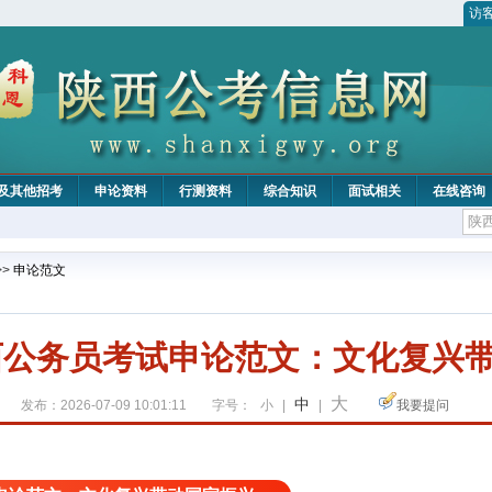
访
及其他招考
申论资料
行测资料
综合知识
面试相关
在线咨询
>>
申论范文
陕西公务员考试申论范文：文化复兴
大
中
发布：2026-07-09 10:01:11
字号：
小
|
|
我要提问