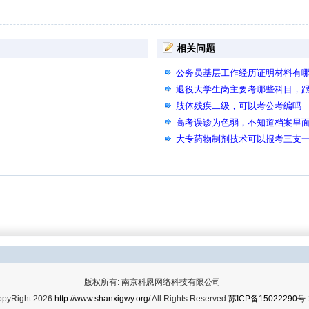
相关问题
公务员基层工作经历证明材料有
退役大学生岗主要考哪些科目，
肢体残疾二级，可以考公考编吗
高考误诊为色弱，不知道档案里
试有影响吗，我现在去医院检查
大专药物制剂技术可以报考三支一
申请复查，主要是体检那天我眼
版权所有: 南京科恩网络科技有限公司
opyRight 2026
http://www.shanxigwy.org/
All Rights Reserved
苏ICP备15022290号-