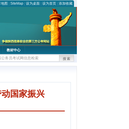
客地图
|
SiteMap
|
设为桌面
|
设为首页
|
添加收藏
教材中心
搜索
带动国家振兴