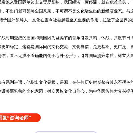
以来受国际单边主义贸易影响，我国经济一度停滞，就在危难关头，一
，不出门就可领略全国风采，不可谓不是文化增生出的新经济业态。与之类
动赠予国外领导人…文化在当今社会起着至关重要的作用，拉近了全世界的
时期交战的德国和美国因为圣诞节的音乐引发共鸣，休战，共度节日;
展更加稳定…这都是国际间的文化交流，文化自信，是更基础、更广泛、
习惯，看不见摸不着确能内化于心外化于行，引导国民提升素质，树立大
系列讲话，他指出文化是根，是源，在任何历史时期都有其永不褪色的
建设美丽繁荣的文化家园，树立民族文化自信心，为中华民族伟大复兴提
复“咨询老师”